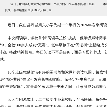
近日，象山县丹城第六小学为期一个半月的2026年春季阅读节落幕。 本
挑战，低年级累计阅读1000分钟，高
近日，象山县丹城第六小学为期一个半月的2026年春季阅读
本次阅读季，该校首创“阅读马拉松”挑战，低年级累计阅读100
钟，全校500余人成功“完赛”。低年级孩子在“阅读树”上描绘成
书架”搭建精神楼阁。每日阅读不再是任务，而是习惯的养成，
就。
10个班级凭借整洁有序的图书角和浓厚的共读氛围，荣膺“书
房”“家+共读”倡议引发家长热烈响应。亲子定格书房合影，记
的“书香家庭”，将最暖的家风藏于书页之间，让家庭成为滋养
阅读节闭幕式上，二年级学生身着校服，配乐吟诵、角色扮
句；三、四年级则用画笔与剪刀创作手抄报、创意书签，图文并