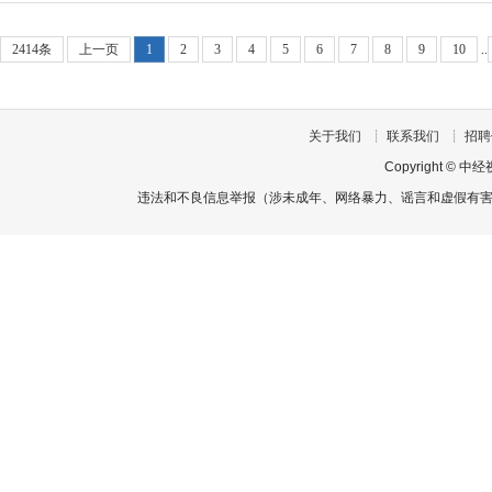
2414条
上一页
1
2
3
4
5
6
7
8
9
10
..
关于我们
┊
联系我们
┊
招聘
Copyright
©
中经
违法和不良信息举报（涉未成年、网络暴力、谣言和虚假有害