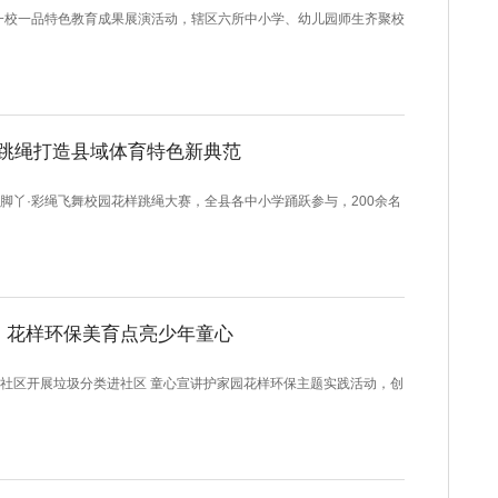
一校一品特色教育成果展演活动，辖区六所中小学、幼儿园师生齐聚校
跳绳打造县域体育特色新典范
丫·彩绳飞舞校园花样跳绳大赛，全县各中小学踊跃参与，200余名
，花样环保美育点亮少年童心
区开展垃圾分类进社区 童心宣讲护家园花样环保主题实践活动，创